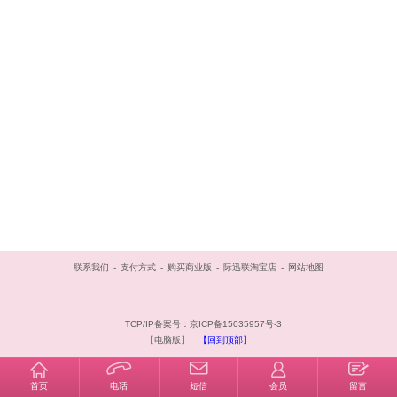
联系我们
-
支付方式
-
购买商业版
-
际迅联淘宝店
-
网站地图
TCP/IP备案号：京ICP备15035957号-3
【电脑版】
【回到顶部】
首页
电话
短信
会员
留言