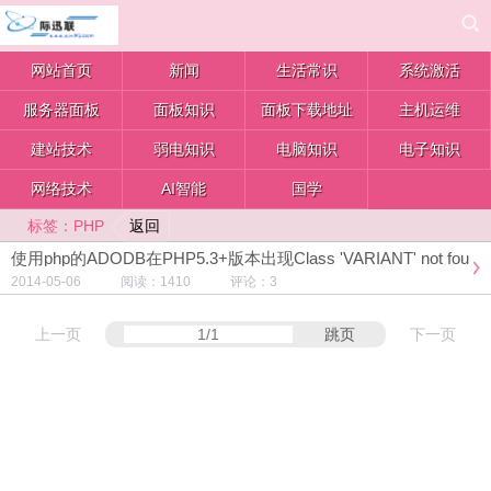
网站首页
新闻
生活常识
系统激活
服务器面板
面板知识
面板下载地址
主机运维
建站技术
弱电知识
电脑知识
电子知识
网络技术
AI智能
国学
返回
标签：PHP
使用php的ADODB在PHP5.3+版本出现Class 'VARIANT' not fou
nd错误的解决方案
2014-05-06 阅读：1410 评论：3
上一页
跳页
下一页