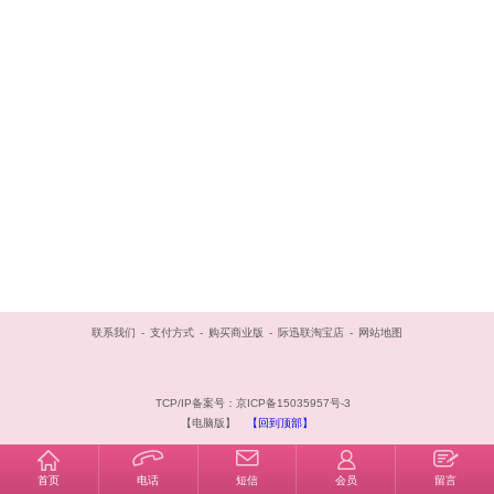
联系我们
-
支付方式
-
购买商业版
-
际迅联淘宝店
-
网站地图
TCP/IP备案号：京ICP备15035957号-3
【电脑版】
【回到顶部】
首页
电话
短信
会员
留言