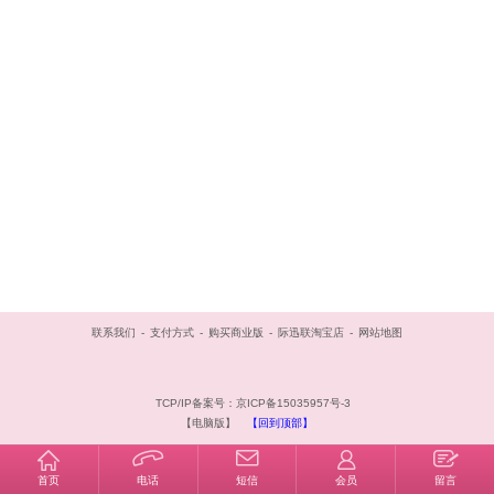
联系我们
-
支付方式
-
购买商业版
-
际迅联淘宝店
-
网站地图
TCP/IP备案号：京ICP备15035957号-3
【电脑版】
【回到顶部】
首页
电话
短信
会员
留言