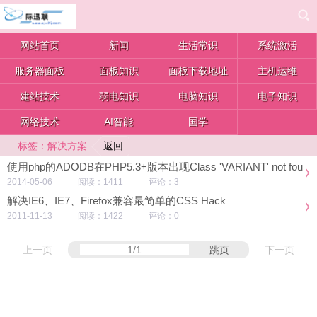
网站首页
新闻
生活常识
系统激活
服务器面板
面板知识
面板下载地址
主机运维
建站技术
弱电知识
电脑知识
电子知识
网络技术
AI智能
国学
返回
标签：解决方案
使用php的ADODB在PHP5.3+版本出现Class 'VARIANT' not fou
nd错误的解决方案
2014-05-06 阅读：1411 评论：3
解决IE6、IE7、Firefox兼容最简单的CSS Hack
2011-11-13 阅读：1422 评论：0
上一页
跳页
下一页