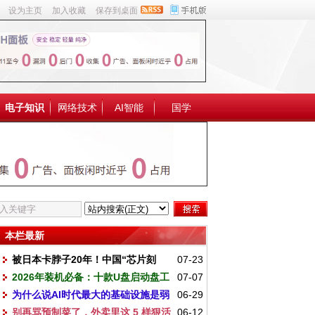
设为主页
加入收藏
保存到桌面
电子知识
网络技术
AI智能
国学
本栏最新
被日本卡脖子20年！中国“芯片刻
07-23
2026年装机必备：十款U盘启动盘工
07-07
刀”终于出鞘：保证28nm及以下先进制程
为什么说AI时代最大的基础设施是弱
06-29
具对比
别再骂预制菜了，外卖里这 5 样狠活
06-12
电？