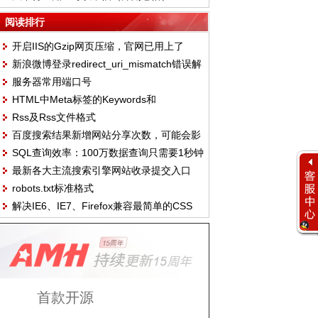
阅读排行
开启IIS的Gzip网页压缩，官网已用上了
新浪微博登录redirect_uri_mismatch错误解
服务器常用端口号
决方法
HTML中Meta标签的Keywords和
Rss及Rss文件格式
Description独特见解
百度搜索结果新增网站分享次数，可能会影
SQL查询效率：100万数据查询只需要1秒钟
响到百度权重
最新各大主流搜索引擎网站收录提交入口
robots.txt标准格式
（2011.10.14）
解决IE6、IE7、Firefox兼容最简单的CSS
Hack
首款开源