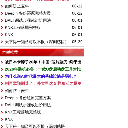
如何防止麦牛
06-12
才是主角
Deepin 备份还原完整方案
06-12
DALI 调试步骤或进阶用法
06-01
KNX工程落地完整版
06-01
KNX
06-01
天下得一知己可以不恨（深刻感悟）
05-29
本栏推荐
被日本卡脖子20年！中国“芯片刻刀”终于出
2026年装机必备：十款U盘启动盘工具对比
鞘：保证28nm及以下先进制程
为什么说AI时代最大的基础设施是弱电？
别再骂预制菜了，外卖里这 5 样狠活才是主
如何防止麦牛
角
Deepin 备份还原完整方案
DALI 调试步骤或进阶用法
KNX工程落地完整版
KNX
天下得一知己可以不恨（深刻感悟）