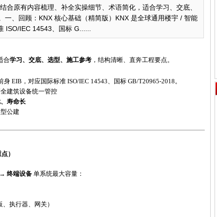
版）结合原有内容梳理、补全实操细节、术语简化，适合学习、交底、
、回顾：KNX 核心基础（精简版）KNX 是全球通用楼宇 / 智能
IEC 14543、国标 G......
适合
学习、交底、选型、施工参考
，结构清晰、直奔工程要点。
前身
EIB，对应国际标准 ISO/IEC 14543、国标 GB/T20965-2018。
等全建筑设备统一管控
扰、寿命长
大型公建
程重点）
ne → 终端设备
单系统最大容量：
板、执行器、网关）