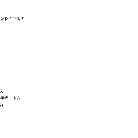
端设备全部离线
入
、布线工序多
案）