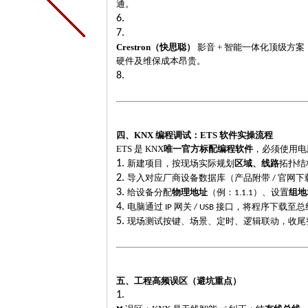
通。
6.
7.
Crestron（快思聪）
影音
+ 智能一体化顶级方
硬件及维保成本昂贵。
8.
四、
KNX 编程调试：ETS 软件实操流程
ETS 是 KNX
唯一官方标配编程软件
，必须使用电
1.
新建项目，按现场实际规划
区域、线路
拓扑结
2.
导入对应厂商设备数据库（产品附带
官网下
/
3.
给设备分配
物理地址
（例：
）、设置
组地
1.1.1
4.
电脑通过
网关
接口，将程序下载至总
IP
/ USB
5.
现场测试按键、场景、定时、逻辑联动，收尾
五、工程高频误区（避坑重点）
1.