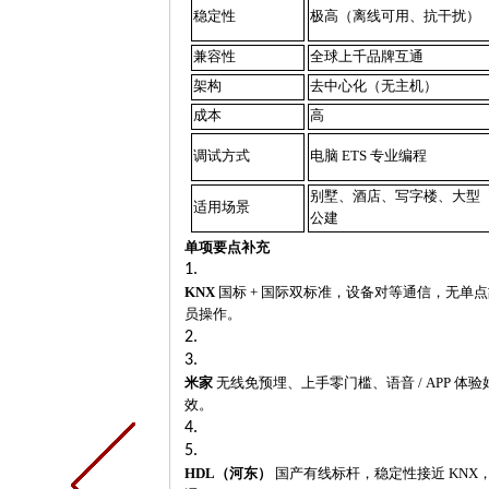
稳定性
极高（离线可用、抗干扰）
兼容性
全球上千品牌互通
架构
去中心化（无主机）
成本
高
调试方式
电脑
ETS 专业编程
别墅、酒店、写字楼、大型
适用场景
公建
单项要点补充
1.
KNX
国标
+ 国际双标准，设备对等通信，无单点
员操作。
2.
3.
米家
无线免预埋、上手零门槛、语音
/ APP 
效。
4.
5.
HDL（河东）
国产有线标杆，稳定性接近
KNX