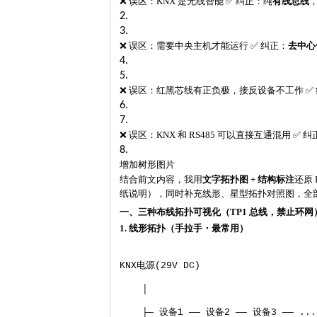
❌ 误区：KNX 是无线智能 ✅ 纠正：纯
有线总线
2.
3.
❌ 误区：需要中央主机才能运行 ✅ 纠正：
去中心
4.
5.
❌ 误区：红黑芯线有正负极，接反设备不工作 ✅ 纠
6.
7.
❌ 误区：KNX 和 RS485 可以直接互通混用 
8.
增加树形图片
结合前文内容，我用
文字拓扑图
+ 结构标注
还原
纸说明），同时补充线形、星型拓扑对照图，全
一、三种布线拓扑可视化（
TP1 总线，禁止环网
1. 线形拓扑（手拉手・最常用）
KNX
电源
(29V DC)
│
├─
设备
1 ──
设备
2 ──
设备
3 ── ..