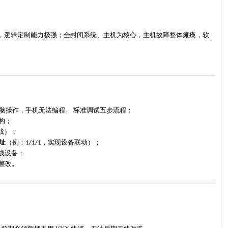
案，逻辑定制能力极强；全封闭系统、主机为核心，主机故障整体瘫痪，软
脑操作，手机无法编程。
标准调试五步流程：
构；
载）；
址
（例：
，实现设备联动）；
1/1/1
线设备；
整改。