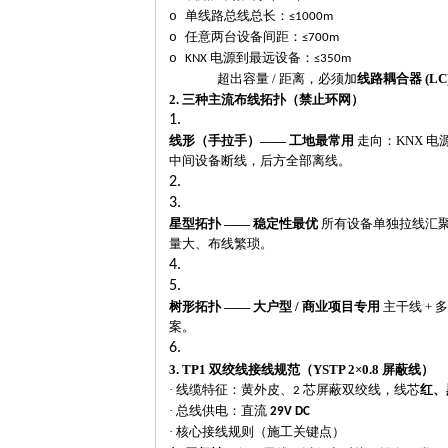
o
单线路总线总长：
≤1000m
o
任意两台设备间距：
≤700m
o
电源到最远设备：
KNX
≤350m
超出容量
/ 距离，必须加
线路耦合器
(LC
2. 三种主流布线拓扑（
禁止环网
）
1.
线形（手拉手）
—— 工地最常用
走向：
KNX 电
中间设备断线，后方全部离线。
2.
3.
星型拓扑
—— 稳定性最优
所有设备单独拉线汇
量大、布线繁琐。
4.
5.
树形拓扑
—— 大户型 / 商业项目专用
主干线
+ 
案。
6.
3. TP1 双绞线接线规范（YSTP 2×0.8 屏蔽线）
·
线缆特征：黄外皮、
芯屏蔽双绞线，线芯
红、
2
·
总线供电：直流
29V DC
·
核心接线规则（施工关键点）