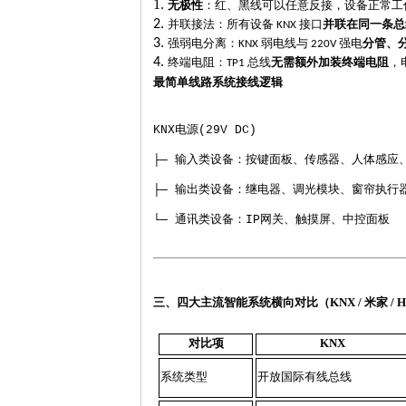
1.
无极性
：红、黑线可以任意反接，设备正常工
2.
并联接法：所有设备
接口
并联在同一条总
KNX
3.
强弱电分离：
弱电线与
强电
分管、
KNX
220V
4.
终端电阻：
总线
无需额外加装终端电阻
，
TP1
最简单线路系统接线逻辑
KNX
电源
(29V DC)
├─
输入类设备：按键面板、传感器、人体感应
├─
输出类设备：继电器、调光模块、窗帘执行
└─
通讯类设备：
IP
网关、触摸屏、中控面板
三、四大主流智能系统横向对比（
KNX / 米家 / H
对比项
KNX
系统类型
开放国际有线总线