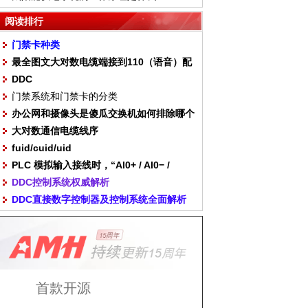
阅读排行
门禁卡种类
最全图文大对数电缆端接到110（语音）配
DDC
线架，电话配线架打线
门禁系统和门禁卡的分类
办公网和摄像头是傻瓜交换机如何排除哪个
大对数通信电缆线序
是摄像头
fuid/cuid/uid
PLC 模拟输入接线时，“AI0+ / AI0− /
DDC控制系统权威解析
COM” 如何对应传感器？
DDC直接数字控制器及控制系统全面解析
首款开源