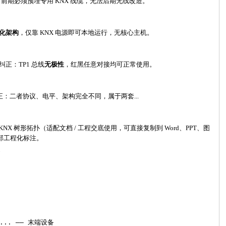
，前期必须预埋专用
KNX 线缆，无法后期无线改造。
化架构
，仅靠
KNX 电源即可本地运行，无核心主机。
正：TP1 总线
无极性
，红黑任意对接均可正常使用。
✅ 纠正：二者协议、电平、架构完全不同，属于两套...
KNX 树形拓扑（适配文档 / 工程交底使用，可直接复制到 Word、PPT、图
部工程化标注。
）
.... ──
末端设备