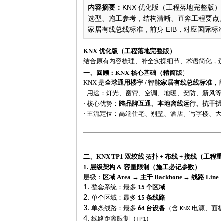
内容摘要：
KNX 优化版（工程落地完整
选型、施工参考，结构清晰、直奔工程要点。一
家居有线总线标准，前身 EIB，对应国际标准 ISO/
KNX 优化版（工程落地完整版）
结合原有内容梳理、补全实操细节、术语简化，
一、回顾：
KNX 核心基础（精简版）
KNX 是
全球通用楼宇
/ 智能家居有线总线标准
，
·
用途：灯光、窗帘、空调、地暖、安防、新风
·
核心优势：
跨品牌互通、本地离线运行、抗干
·
主流定位：高端住宅、别墅、酒店、写字楼、
二、
KNX TP1 双绞线 拓扑 + 布线 + 接线（工
1. 层级架构 & 容量限制（施工必记参数）
层级：
区域
Area → 主干 Backbone → 线路 Li
1.
整套系统：最多
个区域
15
2.
单个区域：最多
条线路
15
3.
单条线路：最多
台设备
（含
电源、面
64
KNX
4.
线路距离限制（
）
TP1