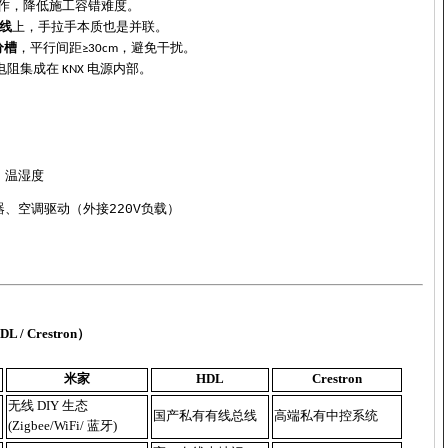
作，降低施工容错难度。
线
上，手拉手本质也是并联。
分槽
，平行间距
，避免干扰。
≥30cm
电阻集成在
电源内部。
KNX
、温湿度
器、空调驱动（外接
220V
负载）
DL / Crestron）
米家
HDL
Crestron
无线
DIY 生态
国产私有有线总线
高端私有中控系统
(Zigbee/WiFi/ 蓝牙)