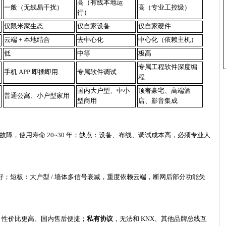
高（有线本地运
一般（无线易干扰）
高（专业工控级）
行）
仅限米家生态
仅自家设备
仅自家硬件
云端
+ 本地结合
去中心化
中心化（依赖主机）
低
中等
极高
专属工程软件深度编
手机
APP 即插即用
专属软件调试
程
国内大户型、中小
顶奢豪宅、高端酒
普通公寓、小户型家用
型商用
店、影音集成
故障，使用寿命 20~30 年；缺点：设备、布线、调试成本高，必须专业人
体验好；短板：大户型 / 墙体多信号衰减，重度依赖云端，断网后部分功能失
，性价比更高、国内售后便捷；
私有协议
，无法和
KNX、其他品牌总线互