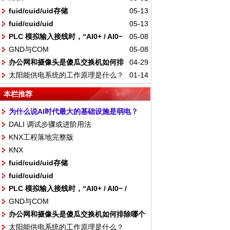
fuid/cuid/uid存储
05-13
fuid/cuid/uid
05-13
PLC 模拟输入接线时，“AI0+ / AI0−
05-08
GND与COM
05-08
/ COM” 如何对应传感器？
办公网和摄像头是傻瓜交换机如何排
04-29
太阳能供电系统的工作原理是什么？
01-14
除哪个是摄像头
本栏推荐
为什么说AI时代最大的基础设施是弱电？
DALI 调试步骤或进阶用法
KNX工程落地完整版
KNX
fuid/cuid/uid存储
fuid/cuid/uid
PLC 模拟输入接线时，“AI0+ / AI0− /
GND与COM
COM” 如何对应传感器？
办公网和摄像头是傻瓜交换机如何排除哪个
太阳能供电系统的工作原理是什么？
是摄像头