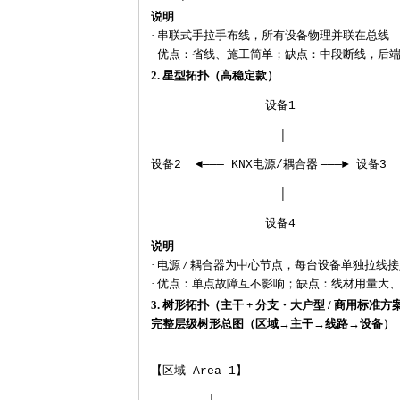
说明
·
串联式手拉手布线，所有设备物理并联在总线
·
优点：省线、施工简单；缺点：中段断线，后
2. 星型拓扑（高稳定款）
设备
1
│
设备
2 ◄─── KNX
电源
/
耦合器
───►
设备
3
│
设备
4
说明
·
电源
耦合器为中心节点，每台设备单独拉线接
/
·
优点：单点故障互不影响；缺点：线材用量大
3. 树形拓扑（主干 + 分支・大户型 / 商用标准方
完整层级树形总图（区域
→主干→线路→设备）
【区域
Area 1
】