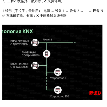
2）三种布线拓扑（都支持，
不支持环网
）
1.
线形（手拉手，最常用）
电源
→ 设备 1 → 设备 2 → … → 设备 N
✅ 布线最简单、省线；❌ 中间断线后级失联