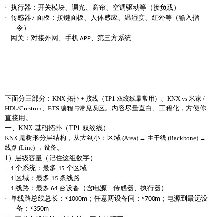
·
执行器
：开关模块、调光、窗帘、空调驱动等（接负载）
·
传感器
面板
：按键面板、人体感应、温湿度、红外等（输入指
/
令）
·
网关
：对接外网、手机
、第三方系统
APP
下面分三部分：
KNX 拓扑 + 接线（TP1 双绞线最常用）、KNX vs 米家 /
。内容尽量直白、工程化，方便你
HDL/Crestron、ETS 编程与常见误区
直接用。
一、
KNX 基础拓扑（TP1 双绞线）
树形分层结构
，从大到小：
区域
KNX 是
(Area) → 主干线 (Backbone) →
。
线路 (Line) → 设备
1）层级容量（记住这组数字）
·
个系统：最多
个区域
1
15
·
区域：最多
条线路
1
15
·
线路：
最多
台设备
（含电源、传感器、执行器）
1
64
·
单线路总线总长：
；任意两设备间：
；电源到最远设
≤1000m
≤700m
备：
≤350m