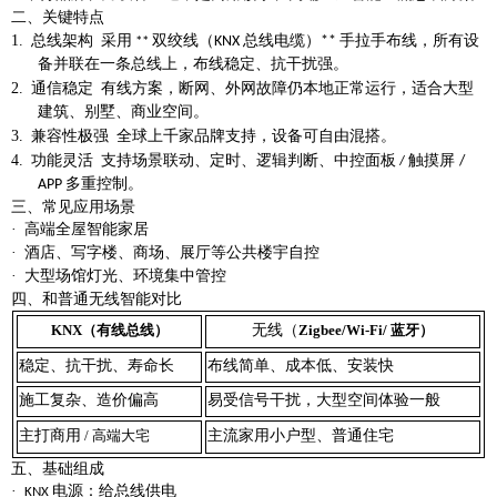
二、关键特点
1.
总线架构
采用
双绞线（
总线电缆）
手拉手布线，所有设
KNX
**
**
备并联在一条总线上，布线稳定、抗干扰强。
2.
通信稳定
有线方案，断网、外网故障仍本地正常运行，适合大型
建筑、别墅、商业空间。
3.
兼容性极强
全球上千家品牌支持，设备可自由混搭。
4.
功能灵活
支持场景联动、定时、逻辑判断、中控面板
触摸屏
/
/
多重控制。
APP
三、常见应用场景
·
高端全屋智能家居
·
酒店、写字楼、商场、展厅等公共楼宇自控
·
大型场馆灯光、环境集中管控
四、和普通无线智能对比
无线（
KNX（有线总线）
Zigbee/Wi-Fi/ 蓝牙）
稳定、抗干扰、寿命长
布线简单、成本低、安装快
施工复杂、造价偏高
易受信号干扰，大型空间体验一般
主打商用
主流家用小户型、普通住宅
/ 高端大宅
五、基础组成
·
电源
：给总线供电
KNX