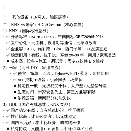
│
└──
其他设备（
IP
网关、触摸屏等）
二、
KNX vs 米家 / HDL/Crestron（核心差异）
1）KNX（国际标准总线）
·
开放标准
：
，中国国标
✅
GB/T20965-2018
ISO/IEC 14543
·
去中心化
：无主机，设备对等通信，
无单点故障
✅
·
全兼容
：
、施耐德、
、西门子等
品牌
互通
✅
Gira
ABB
500 +
·
稳定耐用
：有线、抗干扰、寿命
年，商用
豪宅首选
✅
/
20–30
·
成本高
：设备
施工
调试贵；需专业软件
编程
❌
+
ETS
+
2）米家（无线 DIY，家用主流）
·
便宜、简单、无线
：
蓝牙，即插即用
✅
Zigbee/WiFi /
·
控制
语音
：小爱同学，场景多
✅
+
APP
·
稳定性一般
：无线易受干扰，大户型
别墅信号差
❌
/
·
生态封闭
：米家设备为主，第三方兼容有限
❌
·
依赖云端
：断网部分功能失效
❌
3）HDL（国产有线总线，KNX 竞品）
·
国产稳定有线
：自有总线协议，抗干扰强
✅
·
性价比高
：比
便宜，比无线稳定
✅
KNX
·
国内售后好
：本土化服务，调试响应快
✅
·
私有协议
：只能用
设备，不能和
互通
❌
KNX
HDL