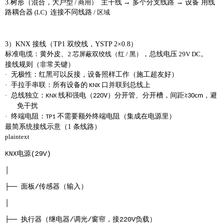
3.
树形（混合，大户型
主干线
→ 多个分支线路 → 设备 用
线
/ 商用）
路耦合器
连接不同线路
(LC)
/ 区域
3）KNX 接线（TP1 双绞线，YSTP 2×0.8）
标准电缆：
黄外皮、
，总线电压
。
2 芯屏蔽双绞线（红 / 黑）
29V DC
接线规则（非常关键）
·
无极性
：红黑可以反接，设备照样工作（施工超友好）
·
手拉手串联
：所有设备的
口
并联
到总线上
KNX
·
总线独立
：
线和强电（
）
分开管、分开槽
，间距
，避
220V
≥30cm
KNX
免干扰
·
终端电阻
：
不需要额外终端电阻（集成在电源里）
TP1
最简系统接线示意（
1 条线路）
plaintext
电源
(29V)
KNX
│
├──
面板
/
传感器（输入）
│
├──
执行器（继电器
/
调光
/
窗帘，接
220V
负载）