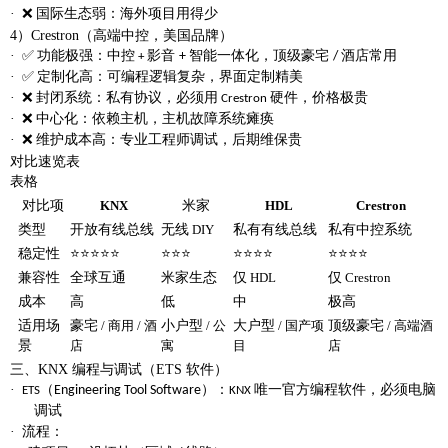
·
国际生态弱
：海外项目用得少
❌
4）Crestron（高端中控，美国品牌）
·
功能极强
：中控
影音
智能一体化，顶级豪宅
酒店常用
✅
+
/
+
·
定制化高
：可编程逻辑复杂，界面定制精美
✅
·
封闭系统
：私有协议，
必须用
硬件
，价格极贵
❌
Crestron
·
中心化
：依赖主机，主机故障系统瘫痪
❌
·
维护成本高
：专业工程师调试，后期维保贵
❌
对比速览表
表格
对比项
米家
KNX
HDL
Crestron
类型
开放有线总线
无线
私有有线总线
私有中控系统
DIY
稳定性
⭐⭐⭐⭐⭐
⭐⭐⭐
⭐⭐⭐⭐
⭐⭐⭐⭐
兼容性
全球互通
米家生态
仅
仅
HDL
Crestron
成本
高
低
中
极高
适用场
豪宅
小户型
大户型
顶级豪宅
/ 商用 / 酒
/ 公
/ 国产项
/ 高端酒
景
店
寓
目
店
三、
KNX 编程与调试（ETS 软件）
·
（
）
：
唯一官方编程软件，
必须电脑
Engineering Tool Software
ETS
KNX
调试
·
流程：