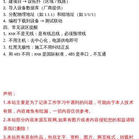
建项目
设拓扑（区域
线路）
1.
→
/
导入设备数据库（厂商提供）
2.
分配
物理地址
（如
）和
组地址
（如
）
3.
1.1.1
1/1/1
编程下载到设备
测试联动
4.
→
四、常见误区提醒
不是无线
：是有线总线，必须预埋线
1.
KNX
2.
不用主机
：去中心化，电源供电即可
3.
红黑无极性
：施工不用纠结正反
4.
和
不同
：
是国际标准，
是串口，不互通
485
485
KNX
声明：
1.本站主要是为了记录工作学习中遇到的问题，可能由于本人技术
有限，内容难免有纰漏，一切内容仅供参考。
2.本站部分内容来源互联网,如果有图片或者内容侵犯您的权益请联
系我们删除！
3.本站所有原创作品，包括文字、资料、图片、网页格式，转载时