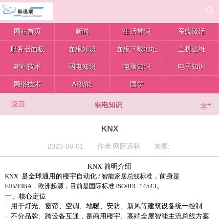
网站首页
新闻
生活常识
系统激活
服务器面板
面板知识
面板下载地址
主机运维
建站技术
弱电知识
电脑知识
电子知识
网络技术
AI智能
国学
返回
+
弱电知识
字
KNX
2026-06-01 作者:网际迅联 来源:
KNX 简明介绍
是全球通用的
楼宇自动化
，前身是
KNX
/ 智能家居总线标准
。
EIB/EIBA，欧洲起源，目前是国际标准
ISO/IEC 14543
一、核心定位
·
用于
灯光、窗帘、空调、地暖、安防、新风
等建筑设备统一控制
·
不分品牌、跨设备互通，是商用楼宇、高端全屋智能主流总线方案