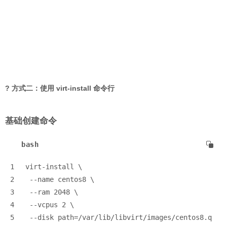
? 方式二：使用 virt-install 命令行
基础创建命令
bash
1
virt-install \
2
 --name centos8 \
3
 --ram 2048 \
4
 --vcpus 2 \
5
 --disk path=/var/lib/libvirt/images/centos8.q