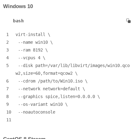
Windows 10
bash
1
virt-install \
2
 --name win10 \
3
 --ram 8192 \
4
 --vcpus 4 \
5
 --disk path=/var/lib/libvirt/images/win10.qco
w2,size=60,format=qcow2 \
6
 --cdrom /path/to/Win10.iso \
7
 --network network=default \
8
 --graphics spice,listen=0.0.0.0 \
9
 --os-variant win10 \
10
 --noautoconsole
11