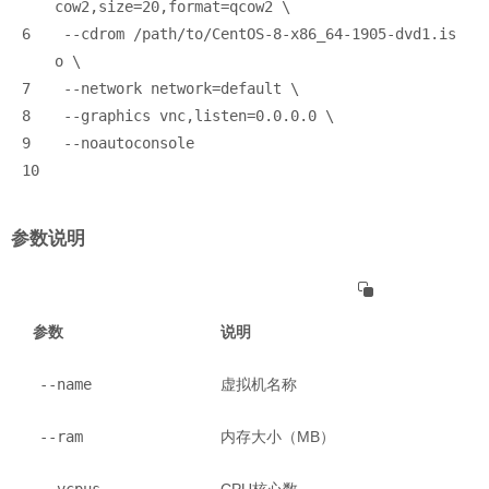
cow2,size=20,format=qcow2 \
6
 --cdrom /path/to/CentOS-8-x86_64-1905-dvd1.is
o \
7
 --network network=default \
8
 --graphics vnc,listen=0.0.0.0 \
9
 --noautoconsole
10
参数说明
参数
说明
--name
虚拟机名称
--ram
内存大小（MB）