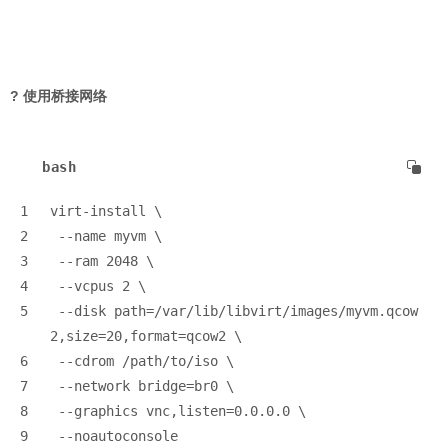
? 使用桥接网络
bash
1
virt-install \
2
 --name myvm \
3
 --ram 2048 \
4
 --vcpus 2 \
5
 --disk path=/var/lib/libvirt/images/myvm.qcow
2,size=20,format=qcow2 \
6
 --cdrom /path/to/iso \
7
 --network bridge=br0 \
8
 --graphics vnc,listen=0.0.0.0 \
9
 --noautoconsole