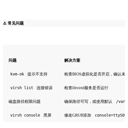
⚠️ 常见问题
问题
解决方案
kvm-ok
提示不支持
检查BIOS虚拟化是否开启，确认未被H
virsh list
连接错误
检查libvirtd服务是否运行
/var/
磁盘路径权限问题
确保路径可写，或使用默认
virsh console
console=ttyS0,
黑屏
修改GRUB添加