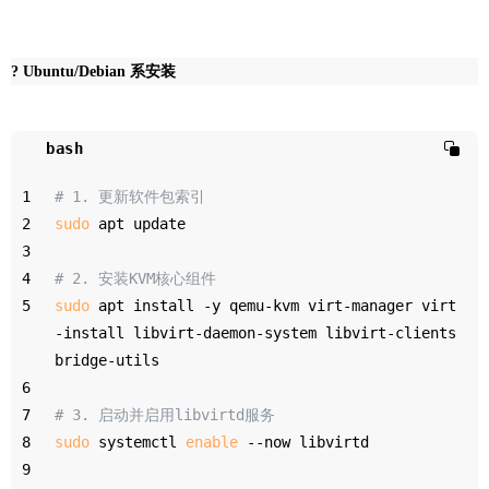
? Ubuntu/Debian 系安装
bash
1
# 1. 更新软件包索引
2
sudo
 apt update
3
4
# 2. 安装KVM核心组件
5
sudo
 apt install -y qemu-kvm virt-manager virt
-install libvirt-daemon-system libvirt-clients 
bridge-utils
6
7
# 3. 启动并启用libvirtd服务
8
sudo
 systemctl 
enable
 --now libvirtd
9