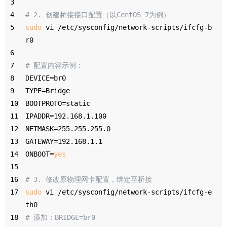
3
4
# 2. 创建桥接接口配置（以CentOS 7为例）
5
sudo
 vi /etc/sysconfig/network-scripts/ifcfg-b
r0
6
7
# 配置内容示例：
8
DEVICE=br0
9
TYPE=Bridge
10
BOOTPROTO=static
11
IPADDR=192.168.1.100
12
NETMASK=255.255.255.0
13
GATEWAY=192.168.1.1
14
ONBOOT=
yes
15
16
# 3. 修改原物理网卡配置，绑定至桥接
17
sudo
 vi /etc/sysconfig/network-scripts/ifcfg-e
th0
18
# 添加：BRIDGE=br0