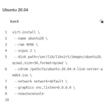
Ubuntu 20.04
bash
1
virt-install \
2
 --name ubuntu20 \
3
 --ram 4096 \
4
 --vcpus 2 \
5
 --disk path=/var/lib/libvirt/images/ubuntu20.
qcow2,size=30,format=qcow2 \
6
 --cdrom /path/to/ubuntu-20.04.4-live-server-a
md64.iso \
7
 --network network=default \
8
 --graphics vnc,listen=0.0.0.0 \
9
 --noautoconsole
10