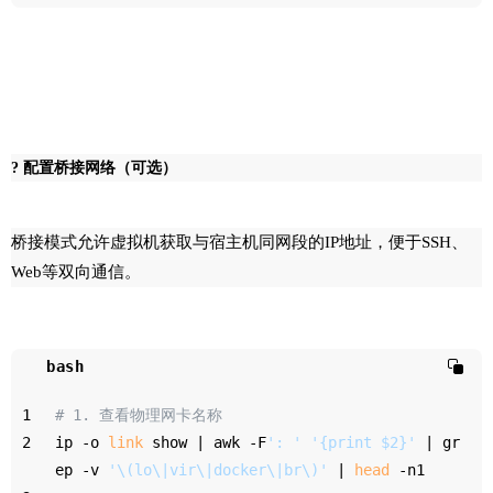
? 配置桥接网络（可选）
桥接模式允许虚拟机获取与宿主机同网段的IP地址，便于SSH、
Web等双向通信。
bash
1
# 1. 查看物理网卡名称
2
ip -o 
link
 show | awk -F
': '
'{print $2}'
 | gr
ep -v 
'\(lo\|vir\|docker\|br\)'
 | 
head
 -n1