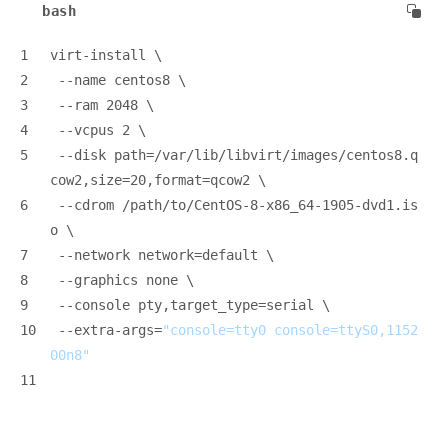
bash
1
virt-install \
2
 --name centos8 \
3
 --ram 2048 \
4
 --vcpus 2 \
5
 --disk path=/var/lib/libvirt/images/centos8.q
cow2,size=20,format=qcow2 \
6
 --cdrom /path/to/CentOS-8-x86_64-1905-dvd1.is
o \
7
 --network network=default \
8
 --graphics none \
9
 --console pty,target_type=serial \
10
 --extra-args=
"console=tty0 console=ttyS0,1152
00n8"
11