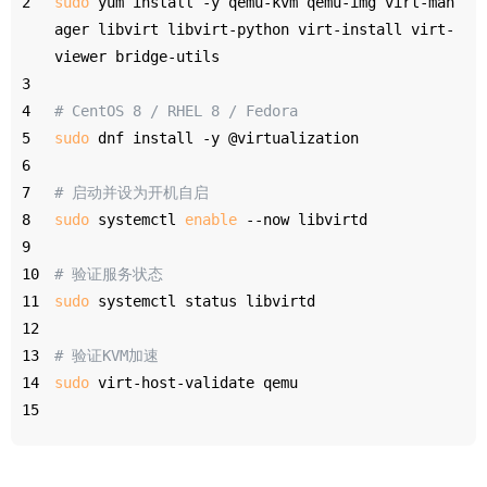
2
sudo
 yum install -y qemu-kvm qemu-img virt-man
ager libvirt libvirt-python virt-install virt-
viewer bridge-utils
3
4
# CentOS 8 / RHEL 8 / Fedora
5
sudo
 dnf install -y @virtualization
6
7
# 启动并设为开机自启
8
sudo
 systemctl 
enable
 --now libvirtd
9
10
# 验证服务状态
11
sudo
 systemctl status libvirtd
12
13
# 验证KVM加速
14
sudo
 virt-host-validate qemu
15