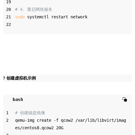
19
20
# 4. 重启网络服务
21
sudo
 systemctl restart network
22
? 创建虚拟机示例
bash
1
# 创建磁盘镜像
2
qemu-img create -f qcow2 /var/lib/libvirt/imag
es/centos8.qcow2 20G