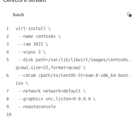
CentOS 8 Stream
bash
1
virt-install \
2
 --name centos8s \
3
 --ram 3072 \
4
 --vcpus 2 \
5
 --disk path=/var/lib/libvirt/images/centos8s.
qcow2,size=25,format=qcow2 \
6
 --cdrom /path/to/CentOS-Stream-8-x86_64-boot.
iso \
7
 --network network=default \
8
 --graphics vnc,listen=0.0.0.0 \
9
 --noautoconsole
10