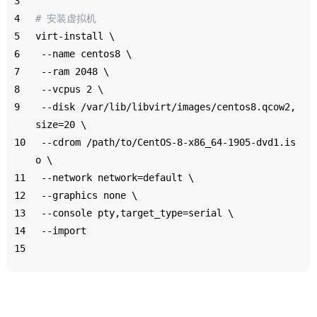
3
4
# 安装虚拟机
5
virt-install \
6
 --name centos8 \
7
 --ram 2048 \
8
 --vcpus 2 \
9
 --disk /var/lib/libvirt/images/centos8.qcow2,
size=20 \
10
 --cdrom /path/to/CentOS-8-x86_64-1905-dvd1.is
o \
11
 --network network=default \
12
 --graphics none \
13
 --console pty,target_type=serial \
14
 --import
15