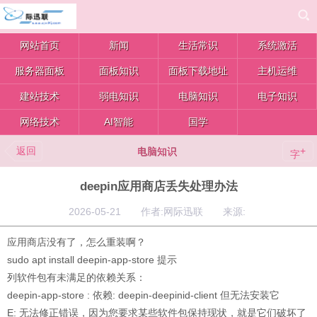
网站首页
新闻
生活常识
系统激活
服务器面板
面板知识
面板下载地址
主机运维
建站技术
弱电知识
电脑知识
电子知识
网络技术
AI智能
国学
返回
+
电脑知识
字
deepin应用商店丢失处理办法
2026-05-21 作者:网际迅联 来源:
应用商店没有了，怎么重装啊？
sudo apt install deepin-app-store 提示
列软件包有未满足的依赖关系：
deepin-app-store : 依赖: deepin-deepinid-client 但无法安装它
E: 无法修正错误，因为您要求某些软件包保持现状，就是它们破坏了