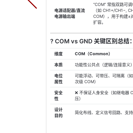
“COM” 常指双路可
电源适配器/直流
（如 CH1+/CH1−, CH
电源输出端
COM），用于构建±
扩容。
? COM vs GND 关键区别总结
维度
COM（Common）
本质
功能性公共点（逻辑/连接意义
电位
可能浮动、可带压、可隔离（如隔离
属性
次级 COM）
安全
❌ 不保证人身安全（如继电器 C
性
压）
设计
简化布线、定义信号回路、支持
目的