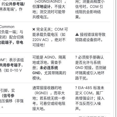
（≈DGND/AGND），
用；测量高精度小
）的
公共参考端/
但
浮地设计
，不接大
信号时，COM 引
黑表笔端”，作
地；测交流时可能带
线阻抗会影响结
共模电压。
果。
Common
❌ 完全无关；COM 可
被控负载一端；与
能承载负载电压（如
⚠️ 接线错误易导致
常闭）配合切换
220V AC），绝对不
短路或设备损坏。
功能端子，非电
可接地！
可能是 AGND、隔离
? 必须按手册确认
 COM”：表示该组
地或浮地，需查手
是否允许与系统
共用参考端子
，
册；
未必连系统
GND 短接，否则破
如 0–10 V
GND
，尤其带隔离的
坏隔离或引入地环
模块。
路干扰。
通常接接收器的地
? EIA-485 标准未
” 引脚，实
（RGND），而非大
定义 COM，属厂
nce（信号参
地；若系统无统一参
商增强设计；接入
电压偏移（非强
考，可悬空或经电阻
不当反而引入噪
）。
接大地。
声。