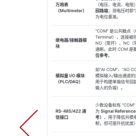
万用表
（电压、电流、电阻
（Multimeter）
回路端
；测电压时即“
为电位基准。
“COM” 是公共触点（
Terminal），连接
继电器/接触器模
NO（常开）、NC（
块
通断。此时 COM 是
位参考
。
如“AI COM”、“AO
模拟量 I/O 模块
模拟输入/输出通道的
（PLC/DAQ）
用于构建单端信号回路（
输入的负端）。
少数设备标有 “COM
RS-485/422 通
为
Signal Refere
信接口
考）
，用于降低共模
制，但可提升抗扰度