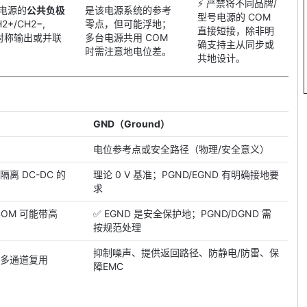
⚡ 严禁将不同品牌/
调电源的
公共负极
是该电源系统的参考
型号电源的 COM
2+/CH2−,
零点，但可能浮地；
直接短接，除非明
对称输出或并联
多台电源共用 COM
确支持主从同步或
时需注意地电位差。
共地设计。
：
GND（Ground）
）
电位参考点或安全路径（物理/安全意义）
 DC-DC 的
理论 0 V 基准；PGND/EGND 有明确接地要
求
OM 可能带高
✅ EGND 是安全保护地；PGND/DGND 需
按规范处理
抑制噪声、提供返回路径、防静电/防雷、保
多通道复用
障EMC