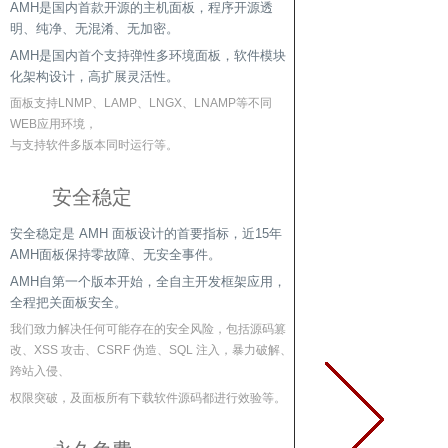
AMH是国内首款开源的主机面板，程序开源透
明、纯净、无混淆、无加密。
AMH是国内首个支持弹性多环境面板，软件模块
化架构设计，高扩展灵活性。
面板支持LNMP、LAMP、LNGX、LNAMP等不同
WEB应用环境，
与支持软件多版本同时运行等。
安全稳定
安全稳定是 AMH 面板设计的首要指标，近15年
AMH面板保持零故障、无安全事件。
AMH自第一个版本开始，全自主开发框架应用，
全程把关面板安全。
我们致力解决任何可能存在的安全风险，包括源码篡
改、XSS 攻击、CSRF 伪造、SQL 注入，暴力破解、
跨站入侵、
权限突破，及面板所有下载软件源码都进行效验等。