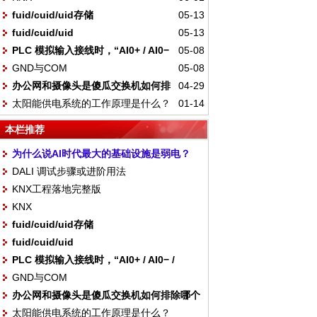
fuid/cuid/uid存储
05-13
fuid/cuid/uid
05-13
PLC 模拟输入接线时，“AI0+ / AI0−
05-08
GND与COM
05-08
/ COM” 如何对应传感器？
办公网和摄像头是傻瓜交换机如何排
04-29
太阳能供电系统的工作原理是什么？
01-14
除哪个是摄像头
本栏推荐
为什么说AI时代最大的基础设施是弱电？
DALI 调试步骤或进阶用法
KNX工程落地完整版
KNX
fuid/cuid/uid存储
fuid/cuid/uid
PLC 模拟输入接线时，“AI0+ / AI0− /
GND与COM
COM” 如何对应传感器？
办公网和摄像头是傻瓜交换机如何排除哪个
太阳能供电系统的工作原理是什么？
是摄像头