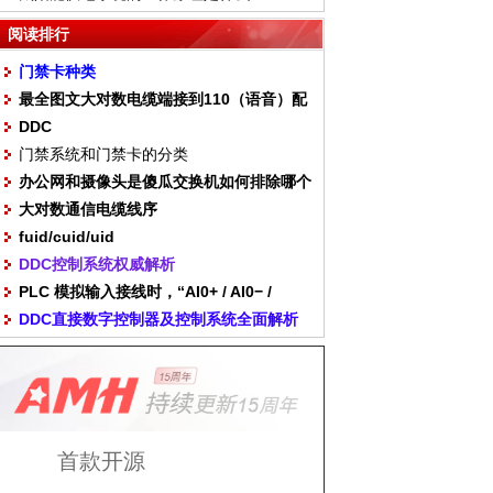
阅读排行
门禁卡种类
最全图文大对数电缆端接到110（语音）配
DDC
线架，电话配线架打线
门禁系统和门禁卡的分类
办公网和摄像头是傻瓜交换机如何排除哪个
大对数通信电缆线序
是摄像头
fuid/cuid/uid
DDC控制系统权威解析
PLC 模拟输入接线时，“AI0+ / AI0− /
DDC直接数字控制器及控制系统全面解析
COM” 如何对应传感器？
首款开源