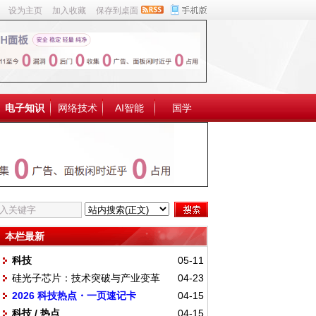
设为主页
加入收藏
保存到桌面
电子知识
网络技术
AI智能
国学
本栏最新
科技
05-11
硅光子芯片：技术突破与产业变革
04-23
2026 科技热点・一页速记卡
04-15
科技 / 热点
04-15