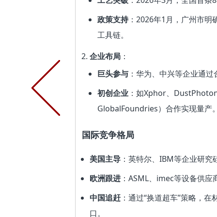
工艺突破
：2026年3月，全国首
政策支持
：2026年1月，广州市
工具链。
企业布局
：
巨头参与
：华为、中兴等企业通过
初创企业
：如Xphor、DustPh
GlobalFoundries）合作实现量产
国际竞争格局
美国主导
：英特尔、IBM等企业研究
欧洲跟进
：ASML、imec等设备
中国追赶
：通过“换道超车”策略，
口。