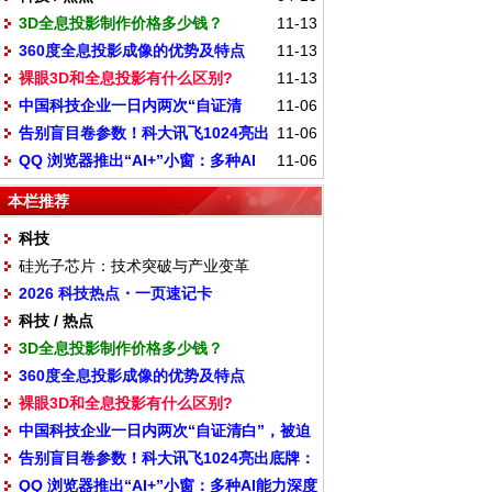
3D全息投影制作价格多少钱？
11-13
360度全息投影成像的优势及特点
11-13
裸眼3D和全息投影有什么区别?
11-13
中国科技企业一日内两次“自证清
11-06
告别盲目卷参数！科大讯飞1024亮出
11-06
白”，被迫剪开了机器人的腿
QQ 浏览器推出“AI+”小窗：多种AI
11-06
底牌：all in“更懂你”
能力深度融入浏览场景
本栏推荐
科技
硅光子芯片：技术突破与产业变革
2026 科技热点・一页速记卡
科技 / 热点
3D全息投影制作价格多少钱？
360度全息投影成像的优势及特点
裸眼3D和全息投影有什么区别?
中国科技企业一日内两次“自证清白”，被迫
告别盲目卷参数！科大讯飞1024亮出底牌：
剪开了机器人的腿
QQ 浏览器推出“AI+”小窗：多种AI能力深度
all in“更懂你”