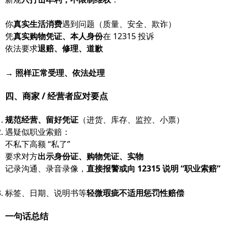
你
真实生活消费
遇到问题（质量、安全、欺诈）
凭
真实购物凭证、本人身份
在 12315 投诉
依法要求
退赔、修理、道歉
→
照样正常受理、依法处理
四、商家 / 经营者应对要点
规范经营、留好凭证
（进货、库存、监控、小票）
遇疑似职业索赔：
不私下高额 “私了”
要求对方
出示身份证、购物凭证、实物
记录沟通、录音录像，
直接报警或向 12315 说明 “职业索赔”
标签、日期、说明书等
轻微瑕疵不适用惩罚性赔偿
一句话总结