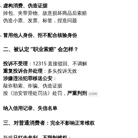
虚构消费、伪造证据
掉包、夹带异物、故意损坏商品后索赔
伪造小票、发票、标签，捏造问题
冒用他人身份、拒不配合核验身份
二、被认定 “职业索赔” 会怎样？
投诉不受理
：12315 直接驳回、不调解
重复投诉合并处理
：多头投诉无效
涉嫌违法犯罪移送公安
：
敲诈勒索、诈骗、伪造证据
按《治安管理处罚法》处罚，
严重判刑
光明网
纳入信用记录、失信名单
三、对普通消费者：
完全不影响正常维权
新规
只打击牟利，不限制维权
：