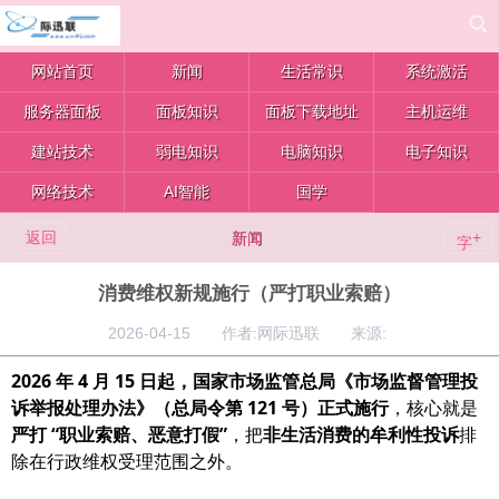
网站首页
新闻
生活常识
系统激活
服务器面板
面板知识
面板下载地址
主机运维
建站技术
弱电知识
电脑知识
电子知识
网络技术
AI智能
国学
返回
+
新闻
字
消费维权新规施行（严打职业索赔）
2026-04-15 作者:网际迅联 来源:
2026 年 4 月 15 日起，国家市场监管总局《市场监督管理投
诉举报处理办法》（总局令第 121 号）正式施行
，核心就是
严打 “职业索赔、恶意打假”
，把
非生活消费的牟利性投诉
排
除在行政维权受理范围之外。