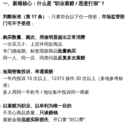
一、新规核心：什么是 “职业索赔 / 恶意打假”？
判断标准（第 17 条）
：只要符合以下任一情形，
市场监管部
门可不予受理
：
购买数量、频次、用途明显超出正常消费
一次买几十、上百件同款商品
专门挑临期、标签瑕疵商品
批量购买
同一人、同一店、同类问题
反复多次索赔
短期密集投诉、串通索赔
一年内投诉 10 次以上、12315 操作 30 次以上（多地参考标
准）
多人用同一手机号 / 地址集中投诉同一商家
以索赔为职业、以牟利为唯一目的
不关心商品质量，
只谈赔钱
索赔金额
远超实际损失
、开口要 “封口费”