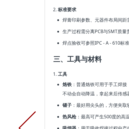
标准要求
焊膏印刷参数、元器件布局间距需符合
生产过程需分离PCB与SMT质
焊点验收可参照IPC - A - 610标
三、工具与材料
工具
烙铁
：普通烙铁可用于手工焊接
不动会自动降温，拿起来后传感
镊子
：最好用尖头的，方便夹取
热风枪
：最高可产生500度的高
吸烟器
：用于吸收焊接过程中产