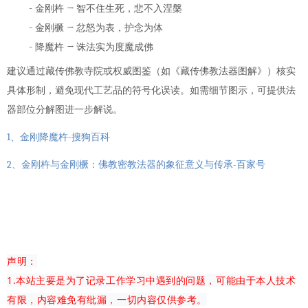
-
→
金刚杵
智不住生死，悲不入涅槃
-
→
金刚橛
忿怒为表，护念为体
-
→
降魔杵
诛法实为度魔成佛
建议通过藏传佛教寺院或权威图鉴（如《藏传佛教法器图解》）核实
具体形制，避免现代工艺品的符号化误读。如需细节图示，可提供法
器部位分解图进一步解说。
1
-
、金刚降魔杵
搜狗百科
2
-
、金刚杵与金刚橛：佛教密教法器的象征意义与传承
百家号
声明：
1.本站主要是为了记录工作学习中遇到的问题，可能由于本人技术
有限，内容难免有纰漏，一切内容仅供参考。