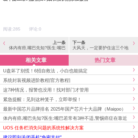
阅读:
285
评论:
0
上一条
下一条
体内有癌,嘴巴先知?医生:嘴巴
大风天，一定要护住这三个地
若常有3种不适,警惕癌症在靠
方
近
相关文章
热门文章
​U盘坏了别慌！6招自救法，小白也能搞定
系统封装视频进阶教程[官方教程]
这7种情况，报警也没用！找对部门才管用
紧急提醒：见到这种笼子，立即举报！
最新中国芯片品牌排名 2025年国产芯片十大品牌（Maigoo）
体内有癌,嘴巴先知?医生:嘴巴若常有3种不适,警惕癌症在靠近
UOS 任务栏消失问题的系统性解决方案
建议即刻关闭手机“免密支付”