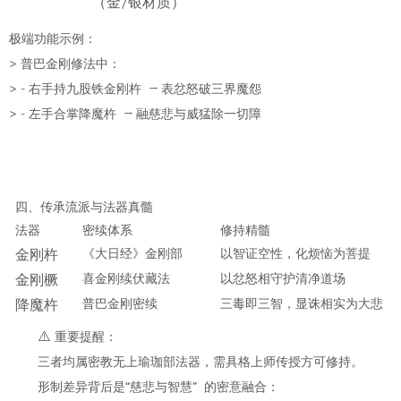
（金
/
银材质）
极端功能示例
：
>
普巴金刚修法中：
> -
→
右手持九股铁金刚杵
表
忿怒
破三界魔怨
> -
→
左手合掌降魔杵
融慈悲与威猛
除一切障
四、
传承流派与法器真髓
法器
密续体系
修持精髓
《大日经》金刚部
金刚杵
以智证空性，化烦恼为菩提
喜金刚续伏藏法
金刚橛
以忿怒相守护清净道场
普巴金刚密续
降魔杵
三毒即三智，显诛相实为大悲
⚠️
重要提醒
：
三者均属密教无上瑜珈部法器，需具格上师传授方可修持。
“
”
形制差异背后是
慈悲与智慧
的密意融合：