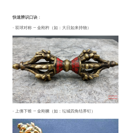
快速辨识口诀
：
-
→
双球对称
金刚杵
（如：大日如来持物）
-
→
上佛下锥
金刚橛
（如：坛城四角结界钉）