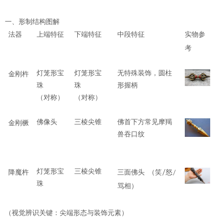
一、
形制结构图解
法器
上端特征
下端特征
中段特征
实物参
考
灯笼形宝
灯笼形宝
无特殊装饰，圆柱
金刚杵
珠
珠
形握柄
（对称）
（对称）
佛首下方常见摩羯
佛像头
三棱尖锥
金刚橛
兽吞口纹
灯笼形宝
三棱尖锥
/
/
降魔杵
三面佛头
（笑
怒
珠
骂相）
（视觉辨识关键：尖端形态与装饰元素）