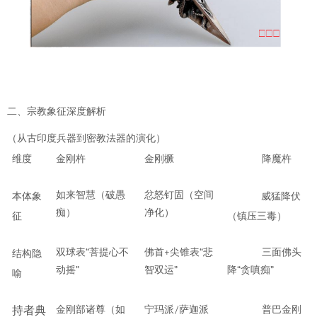
二、
宗教象征深度解析
（从古印度兵器到密教法器的演化）
维度
金刚杵
金刚橛
降魔杵
忿怒钉固（空间
如来智慧（破愚
本体象
威猛降伏
净化）
痴）
征
（镇压三毒）
“
+
“
双球表
菩提心不
佛首
尖锥表
悲
三面佛头
结构隐
”
”
“
”
动摇
智双运
降
贪嗔痴
喻
金刚部诸尊（如
/
持者典
宁玛派
萨迦派
普巴金刚