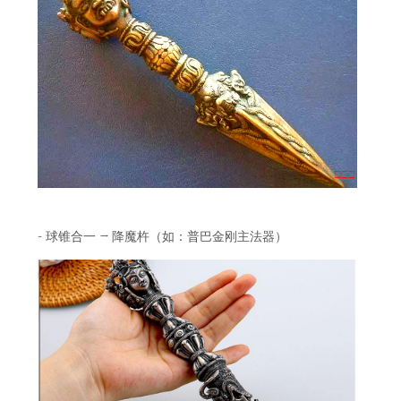
-
→
球锥合一
降魔杵
（如：普巴金刚主法器
）