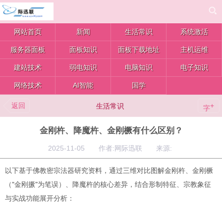
网站首页
新闻
生活常识
系统激活
服务器面板
面板知识
面板下载地址
主机运维
建站技术
弱电知识
电脑知识
电子知识
网络技术
AI智能
国学
返回
+
生活常识
字
金刚杵、降魔杵、金刚橛有什么区别？
2025-11-05 作者:网际迅联 来源:
以下基于佛教密宗法器研究资料，通过三维对比图解金刚杵、金刚橛
“
”
（
金刚撅
为笔误）、降魔杵的核心差异，结合形制特征、宗教象征
与实战功能展开分析：