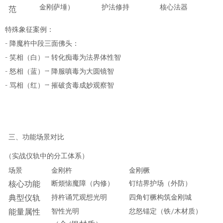
金刚萨埵）
护法修持
核心法器
范
特殊象征案例
：
-
降魔杵中段三面佛头：
-
→
笑相（白）
转化
痴毒
为法界体性智
-
→
怒相（蓝）
降服
嗔毒
为大圆镜智
-
→
骂相（红）
摧破
贪毒
成妙观察智
三、
功能场景对比
（实战仪轨中的分工体系）
场景
金刚杵
金刚橛
断烦恼魔障（内修）
核心功能
钉结界护场（外防）
持杵诵咒观想光明
典型仪轨
四角钉橛构筑金刚城
智性光明
/
能量属性
忿怒锚定（铁
木材质）