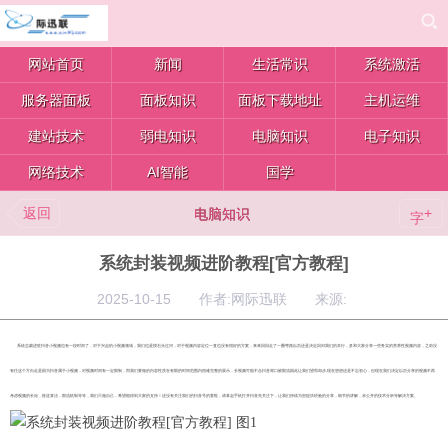
网站首页
新闻
生活常识
系统激活
服务器面板
面板知识
面板下载地址
主机运维
建站技术
弱电知识
电脑知识
电子知识
网络技术
AI智能
国学
返回
+
电脑知识
字
系统封装视频进阶教程[官方教程]
2025-10-15 作者:网际迅联 来源:
系统总裁进驻抖音小视频也有一段时间了，对于兴起的小视频领域，我们也是摸石头过河，对于视频内容定位一直也没有很好的方案，来来回回走了一圈弯路以后还是决定回归我们的本行，多和大家分享一些务实的营养性视频内容，之前没
有往这个方向走是因为抖音属于小视频，对视频时间有一定限制，而我们要做的内容性质在有限的时间范围内很难完整的展示，长视频可能不合抖音胃口被限流因此让我们望而却步,现在想想还是不忘初心，但现在我们决定以后分享的视频不再
考虑视频的长短，推送算法，限流机制等等，我们只做自己，希望能得到大家的支持！还没有关注我们的抖音号的童鞋，请拿起手机打开抖音先关注下，让我们持续为您提供经验的分享，细节的讲解，未公开的技术分析等解决方案。