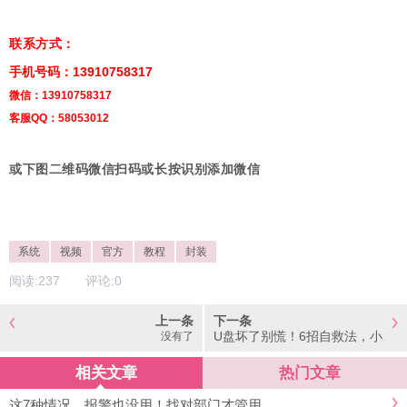
联系方式：
手机号码：13910758317
微信：13910758317
客服QQ：58053012
或下图二维码微信扫码或长按识别添加微信
系统
视频
官方
教程
封装
阅读:
237
评论:
0
上一条
下一条
​U盘坏了别慌！6招自救法，小
没有了
白也能搞定
相关文章
热门文章
这7种情况，报警也没用！找对部门才管用