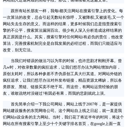
网站陷入进退两难的黑暗手段。那么，请继续看完这篇文章。
跟所有站长朋友一样，我每i都关注网站在搜索引擎上的变化。每
一次算法的改变，总会引起无数站长惊呼，又被降权;又被拔毛;又一个
网站失去生存的意义。而这样的结果，更多时候我们总是指责搜索引
擎的不公平，搜索算法漏洞百出。很少有人深入分析造成这样结果的
真正原因是什么。其实，搜索引擎对任何网站i有必负的责任，他改变
算法，完善搜索机制完全是自我发展的必经过程，而我们只能适应与
改变，别无它法。
当我们对错误的做法习以为常的时候，也许悲剧才刚刚开幕。曾
几w时，对收录数量的疯狂追求，让我们想尽办法为网站增加内容，
原创太耗时，所以各种参差不齐伪原创工具大行其道。对网站外链的
疯狂追求，让我们想尽办法对外发布链接，精品资源太稀缺，所以各
类群发、黑链、链接买卖不绝于耳。而这些，有网站运营经验的朋
友，谁敢说绝对没碰过?有因必有果，而我的悲剧就此上演。
首先简单介绍一下我公司网站，网站上线于2007年，是一家提供
网站建设服务的东莞网络公司。这个网站自上线之日起，就一直是我
们网站n设业务的主力网站。当时，我们花了将近半年的时间，将这个
网站在所有搜索引擎上至少十个关键字排名首页，在google上面一直