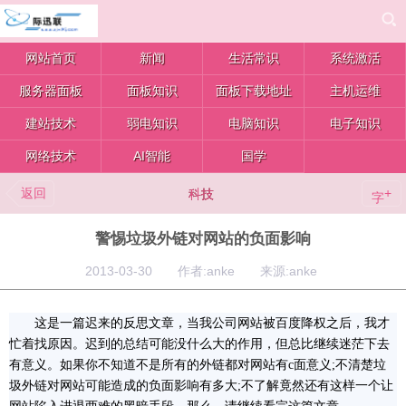
网站首页
新闻
生活常识
系统激活
服务器面板
面板知识
面板下载地址
主机运维
建站技术
弱电知识
电脑知识
电子知识
网络技术
AI智能
国学
返回
+
科技
字
警惕垃圾外链对网站的负面影响
2013-03-30 作者:anke 来源:anke
这是一篇迟来的反思文章，当我公司网站被百度降权之后，我才
忙着找原因。迟到的总结可能没什么大的作用，但总比继续迷茫下去
有意义。如果你不知道不是所有的外链都对网站有c面意义;不清楚垃
圾外链对网站可能造成的负面影响有多大;不了解竟然还有这样一个让