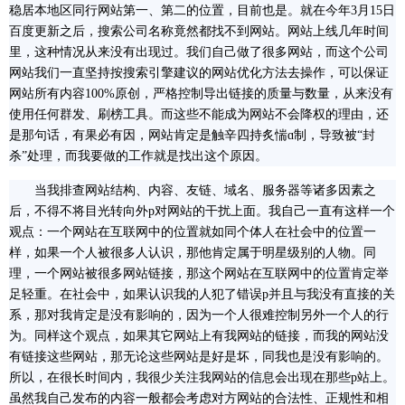
稳居本地区同行网站第一、第二的位置，目前也是。就在今年3月15日
百度更新之后，搜索公司名称竟然都找不到网站。网站上线几年时间
里，这种情况从来没有出现过。我们自己做了很多网站，而这个公司
网站我们一直坚持按搜索引擎建议的网站优化方法去操作，可以保证
网站所有内容100%原创，严格控制导出链接的质量与数量，从来没有
使用任何群发、刷榜工具。而这些不能成为网站不会降权的理由，还
是那句话，有果必有因，网站肯定是触辛四持炙惴ɑ制，导致被“封
杀”处理，而我要做的工作就是找出这个原因。
当我排查网站结构、内容、友链、域名、服务器等诸多因素之
后，不得不将目光转向外p对网站的干扰上面。我自己一直有这样一个
观点：一个网站在互联网中的位置就如同个体人在社会中的位置一
样，如果一个人被很多人认识，那他肯定属于明星级别的人物。同
理，一个网站被很多网站链接，那这个网站在互联网中的位置肯定举
足轻重。在社会中，如果认识我的人犯了错误p并且与我没有直接的关
系，那对我肯定是没有影响的，因为一个人很难控制另外一个人的行
为。同样这个观点，如果其它网站上有我网站的链接，而我的网站没
有链接这些网站，那无论这些网站是好是坏，同我也是没有影响的。
所以，在很长时间内，我很少关注我网站的信息会出现在那些p站上。
虽然我自己发布的内容一般都会考虑对方网站的合法性、正规性和相