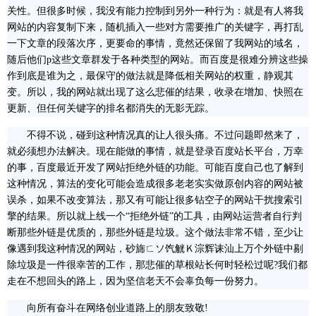
关性。但很多时候，我没有能力控制到另外一种行为：就是有人将我
网站的内容复制下来，随机插入一些对方需要推广的关键字，再打乱
一下文章的段落次序，更要命的事情，竟然还保留了我网站的域名，
随后他们p这些文章群发于各种类型的网站。而百度是很难分辨这些操
作到底是谁为之，最保守的做法就是降低相关网站的权重，静观其
变。所以，我的网站就出现了这么悲催的结果，收录在增加、快照在
更新、但任何关键字的排名都消失的无影无踪。
不得不说，碰到这种情况真的让人很头痛。不过问题即然来了，
就必须想办法解决。现在能做的事情，就是登录百度站长平台，万幸
的事，百度最近开发了网站拒绝外链的功能。可能百度自己也了解到
这种情况，算法的变化可能会造成很多老老实实做原创内容的网站被
误杀，如果不改变算法，那又有可能让很多钻空子的网站干扰搜索引
擎的结果。所以就上线一个“拒绝外链”的工具，由网站运营者自行判
断那些外链是优质的，那些外链是垃圾。这个做法非常不错，至少让
像遇到我这种情况的网站，砂旆ㄈソ饩觥Ｋ淙辉诔汕上万个外链中剔
除垃圾是一件很幸苦的工作，那悲催的草根站长何时轻松过呢?我们都
走在不想回头的路上，因为坚信老天不会辜负每一份努力。
向所有奋斗在网络创业道路上的朋友致敬!